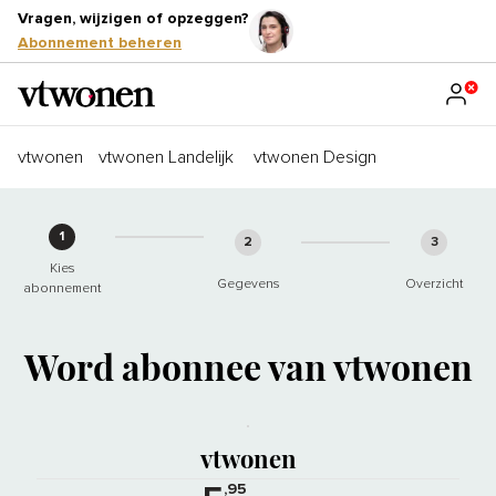
Vragen, wijzigen of opzeggen?
Abonnement beheren
vtwonen
vtwonen Landelijk
vtwonen Design
1
2
3
Kies
Gegevens
Overzicht
abonnement
Word abonnee van vtwonen
vtwonen is hét woonblad van Nederla
Bij een jaarabonnement ontvangt u 4
vtwonen
,95