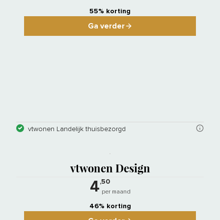
55% korting
Ga verder
vtwonen Landelijk thuisbezorgd
vtwonen Design verschijnt 10 keer p
vtwonen Design
,50
4
per maand
46% korting