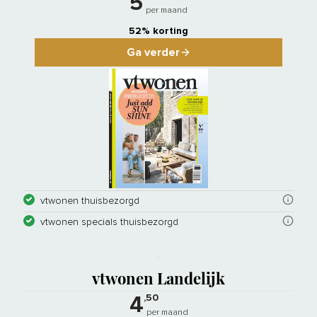
5
per maand
52% korting
Ga verder
vtwonen thuisbezorgd
vtwonen specials thuisbezorgd
vtwonen Landelijk is er voor fans va
vtwonen Landelijk
,50
4
per maand